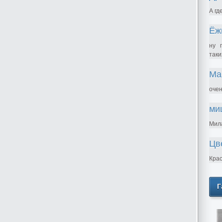
А гд
Ёж
ну 
таки
Ма
очен
ми
Мила
Цв
Крас
Г