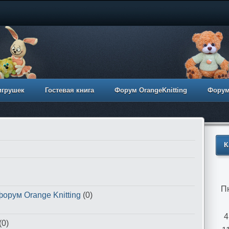
игрушек
Гостевая книга
Форум OrangeKnitting
Фору
К
П
орум Orange Knitting
(0)
4
(0)