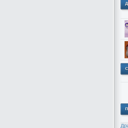
Д
С
П
Др