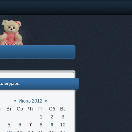
м
алендарь
«
Июнь 2012
»
н
Вт
Ср
Чт
Пт
Сб
Вс
1
2
3
5
6
7
8
9
10