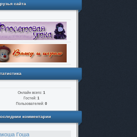
рузья сайта
татистика
Онлайн всего:
1
Гостей:
1
Пользователей:
0
оследнии комментарии
акоша Гоша