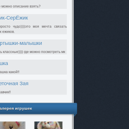
е можно описание взять?
ик-СерЁжик
просто чудо))))это моя мечта связать
х ежиков.
ртышки-малышки
ь классные)))) где можно посмотреть мк
шка
шка какой!!
еточная Зая
авчик!!
алерея игрушек