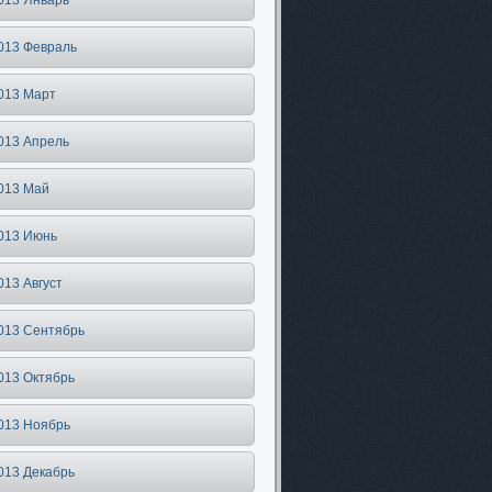
013 Январь
013 Февраль
013 Март
013 Апрель
013 Май
013 Июнь
013 Август
013 Сентябрь
013 Октябрь
013 Ноябрь
013 Декабрь