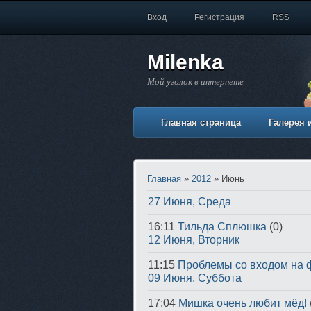
Вход
Регистрация
RSS
Milenka
Мой уголок в интернете
Главная страница
Галерея 
Главная
»
2012
»
Июнь
27 Июня, Среда
16:11
Тильда Сплюшка
(0)
12 Июня, Вторник
11:15
Проблемы со входом на ф
09 Июня, Суббота
17:04
Мишка очень любит мёд!