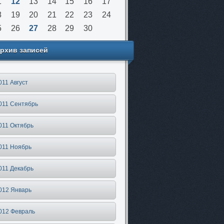
1
12
13
14
15
16
17
8
19
20
21
22
23
24
5
26
27
28
29
30
рхив записей
011 Август
011 Сентябрь
011 Октябрь
011 Ноябрь
011 Декабрь
012 Январь
012 Февраль