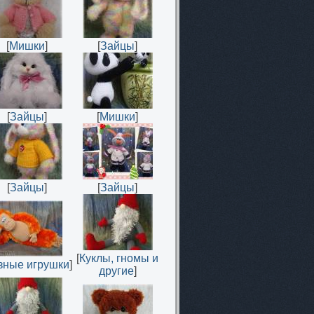
[
Мишки
]
[
Зайцы
]
[
Зайцы
]
[
Мишки
]
[
Зайцы
]
[
Зайцы
]
[
Куклы, гномы и
зные игрушки
]
другие
]