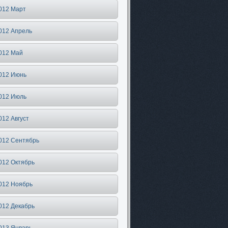
012 Март
012 Апрель
012 Май
012 Июнь
012 Июль
012 Август
012 Сентябрь
012 Октябрь
012 Ноябрь
012 Декабрь