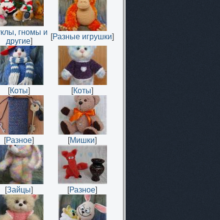
уклы, гномы и
[
Разные игрушки
]
другие
]
[
Коты
]
[
Коты
]
[
Разное
]
[
Мишки
]
[
Зайцы
]
[
Разное
]