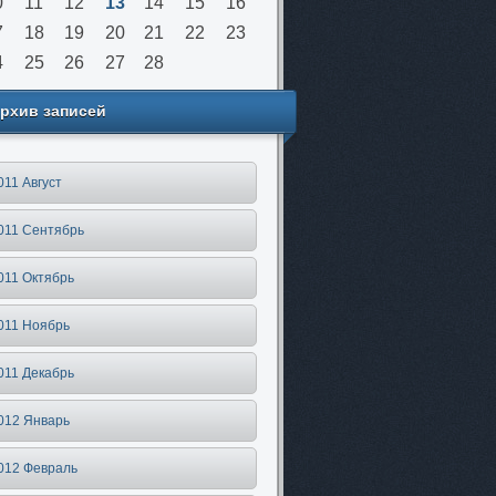
0
11
12
13
14
15
16
7
18
19
20
21
22
23
4
25
26
27
28
рхив записей
011 Август
011 Сентябрь
011 Октябрь
011 Ноябрь
011 Декабрь
012 Январь
012 Февраль