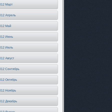
012 Март
012 Апрель
012 Май
012 Июнь
012 Июль
012 Август
012 Сентябрь
012 Октябрь
012 Ноябрь
012 Декабрь