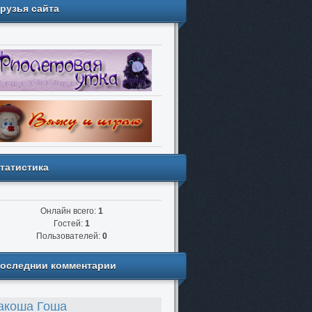
рузья сайта
татистика
Онлайн всего:
1
Гостей:
1
Пользователей:
0
оследнии комментарии
акоша Гоша