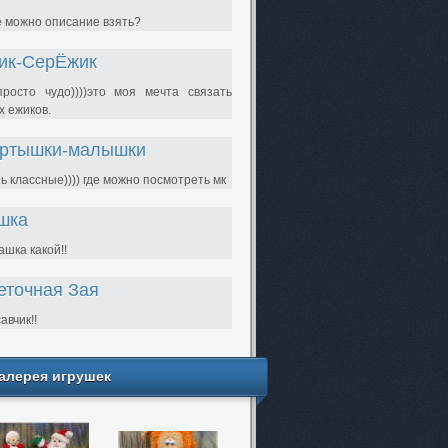
е можно описание взять?
ик-СерЁжик
просто чудо))))это моя мечта связать
х ежиков.
ртышки-малышки
ь классные)))) где можно посмотреть мк
шка
шка какой!!
еточная Зая
авчик!!
алерея игрушек