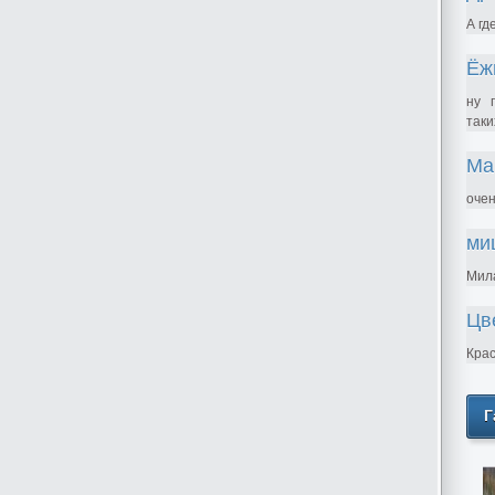
А гд
Ёж
ну 
таки
Ма
очен
ми
Мила
Цв
Крас
Г