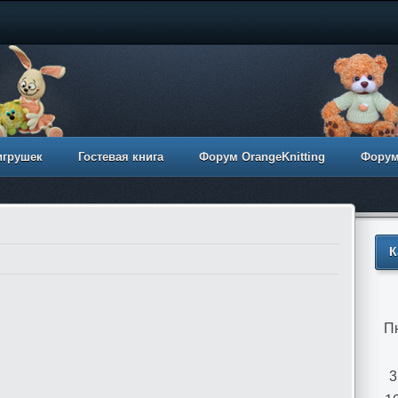
игрушек
Гостевая книга
Форум OrangeKnitting
Фору
К
П
3