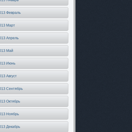
013 Январь
013 Февраль
013 Март
013 Апрель
013 Май
013 Июнь
013 Август
013 Сентябрь
013 Октябрь
013 Ноябрь
013 Декабрь