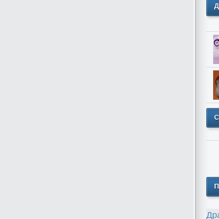
Д
С
П
Др