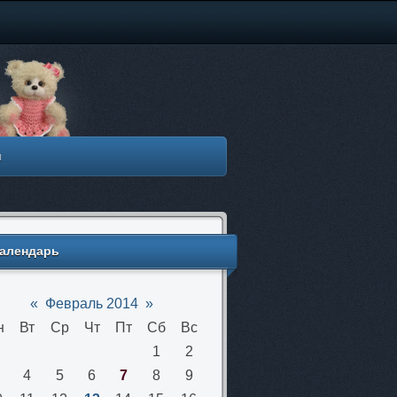
м
алендарь
«
Февраль 2014
»
н
Вт
Ср
Чт
Пт
Сб
Вс
1
2
4
5
6
7
8
9