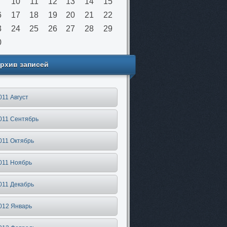
10
11
12
13
14
15
6
17
18
19
20
21
22
3
24
25
26
27
28
29
0
рхив записей
011 Август
011 Сентябрь
011 Октябрь
011 Ноябрь
011 Декабрь
012 Январь