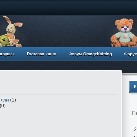
игрушек
Гостевая книга
Форум OrangeKnitting
Фору
К
илли
(1)
(0)
П
2