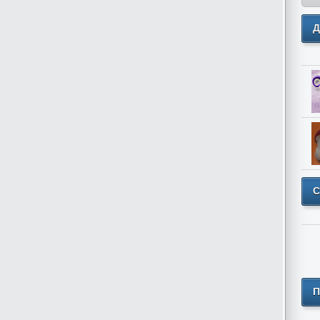
Д
С
П