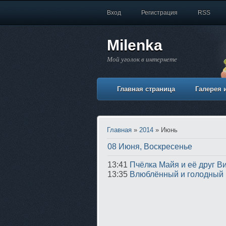
Вход
Регистрация
RSS
Milenka
Мой уголок в интернете
Главная страница
Галерея 
Главная
»
2014
»
Июнь
08 Июня, Воскресенье
13:41
Пчёлка Майя и её друг В
13:35
Влюблённый и голодный