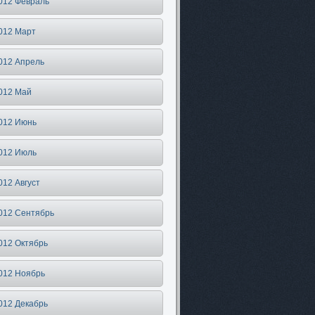
012 Февраль
012 Март
012 Апрель
012 Май
012 Июнь
012 Июль
012 Август
012 Сентябрь
012 Октябрь
012 Ноябрь
012 Декабрь