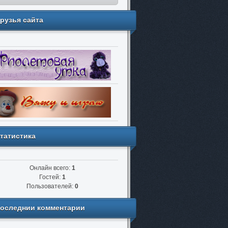
рузья сайта
татистика
Онлайн всего:
1
Гостей:
1
Пользователей:
0
оследнии комментарии