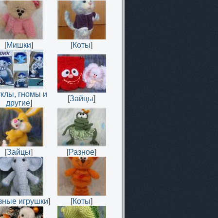
[
Мишки
]
[
Коты
]
уклы, гномы и
[
Зайцы
]
другие
]
[
Зайцы
]
[
Разное
]
зные игрушки
]
[
Коты
]