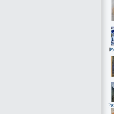
[
К
[
Ра