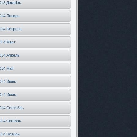
013 Декабрь
014 Январь
014 Февраль
014 Март
014 Апрель
014 Май
014 Июнь
014 Июль
014 Сентябрь
014 Октябрь
014 Ноябрь