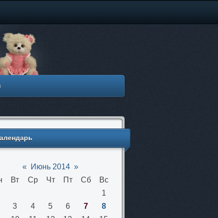
м
алендарь
«
Июнь 2014
»
н
Вт
Ср
Чт
Пт
Сб
Вс
1
3
4
5
6
7
8