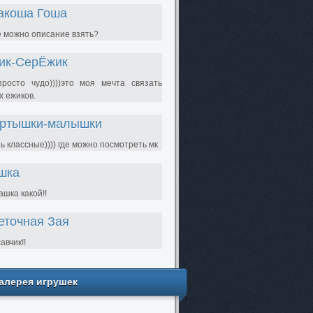
акоша Гоша
е можно описание взять?
ик-СерЁжик
просто чудо))))это моя мечта связать
х ежиков.
ртышки-малышки
ь классные)))) где можно посмотреть мк
шка
шка какой!!
еточная Зая
авчик!!
алерея игрушек