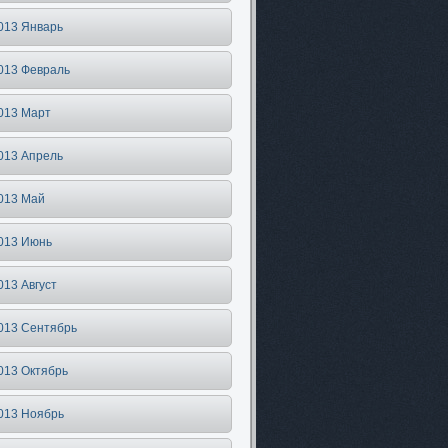
013 Январь
013 Февраль
013 Март
013 Апрель
013 Май
013 Июнь
013 Август
013 Сентябрь
013 Октябрь
013 Ноябрь