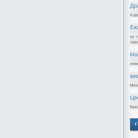
Др
А гд
Ёж
ну 
таки
Ма
очен
ми
Мила
Цв
Крас
Г