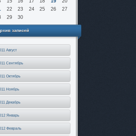
4
15
16
17
18
19
20
1
22
23
24
25
26
27
8
29
30
рхив записей
011 Август
011 Сентябрь
011 Октябрь
011 Ноябрь
011 Декабрь
012 Январь
012 Февраль