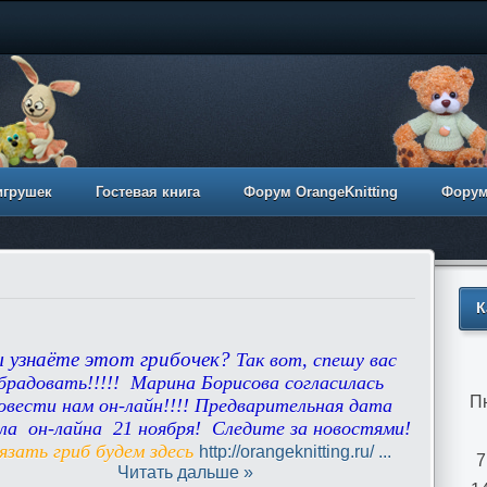
игрушек
Гостевая книга
Форум OrangeKnitting
Фору
К
 узнаёте этот грибочек?
Так вот, спешу вас
брадовать!!!!!
Марина Борисова согласилась
П
овести нам он-лайн!!!!
Предварительная дата
ла он-лайна 21 ноября!
Следите за новостями!
язать гриб будем здесь
http://orangeknitting.ru/
...
7
Читать дальше »