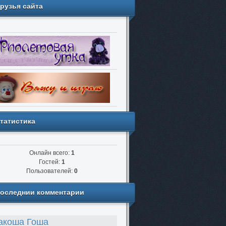
рузья сайта
татистика
Онлайн всего:
1
Гостей:
1
Пользователей:
0
оследнии комментарии
акоша Гоша