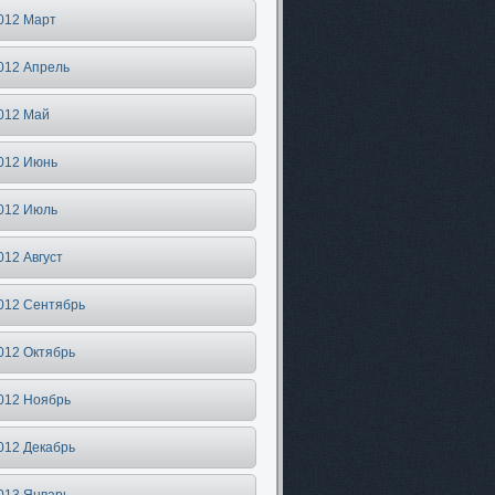
012 Март
012 Апрель
012 Май
012 Июнь
012 Июль
012 Август
012 Сентябрь
012 Октябрь
012 Ноябрь
012 Декабрь