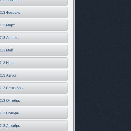
013 Январь
013 Февраль
013 Март
013 Апрель
013 Май
013 Июнь
013 Август
013 Сентябрь
013 Октябрь
013 Ноябрь
013 Декабрь