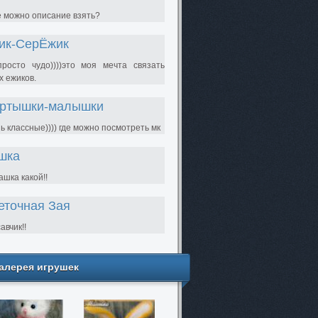
е можно описание взять?
ик-СерЁжик
просто чудо))))это моя мечта связать
х ежиков.
ртышки-малышки
ь классные)))) где можно посмотреть мк
шка
шка какой!!
еточная Зая
авчик!!
алерея игрушек