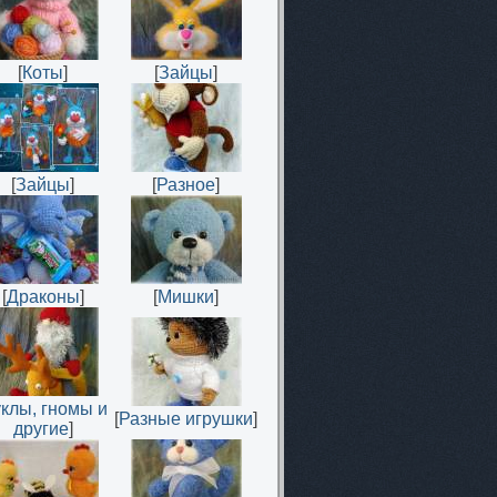
[
Коты
]
[
Зайцы
]
[
Зайцы
]
[
Разное
]
[
Драконы
]
[
Мишки
]
уклы, гномы и
[
Разные игрушки
]
другие
]