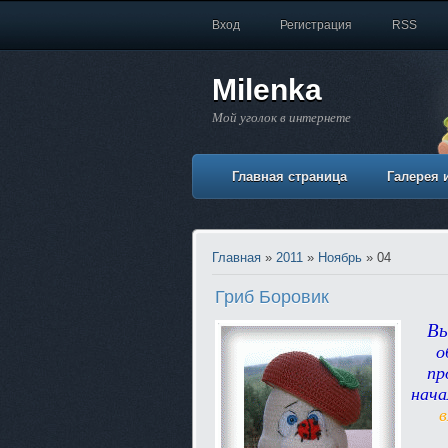
Вход
Регистрация
RSS
Milenka
Мой уголок в интернете
Главная страница
Галерея 
Главная
»
2011
»
Ноябрь
»
04
Гриб Боровик
Вы
о
пр
нача
в