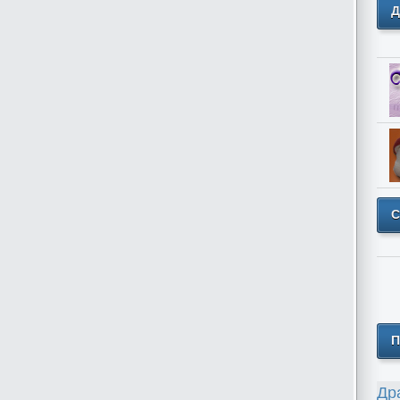
Д
С
П
Др