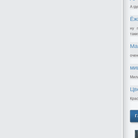
А гд
Ёж
ну 
таки
Ма
очен
ми
Мила
Цв
Крас
Г