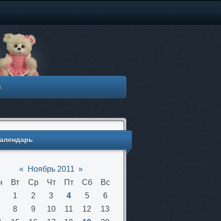
м
алендарь
«
Ноябрь 2011
»
н
Вт
Ср
Чт
Пт
Сб
Вс
1
2
3
4
5
6
8
9
10
11
12
13