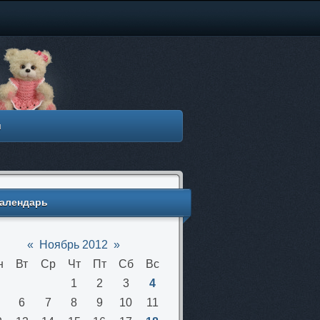
м
алендарь
«
Ноябрь 2012
»
н
Вт
Ср
Чт
Пт
Сб
Вс
1
2
3
4
6
7
8
9
10
11