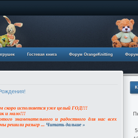
игрушек
Гостевая книга
Форум OrangeKnitting
Фору
К
Рождения!
ам скоро исполняется уже целый ГОД!!!
а
к и мало!!!
П
 этого
знаменательного и радостного для нас всех
 мы
решили разыгр
...
Читать дальше »
5