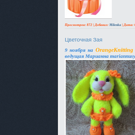
Просмотров: 872 | Добавил:
Мilenka
| Дата:
Цветочная Зая
OrangeKnittin
9 ноября на
ведущая Марианна mariannus