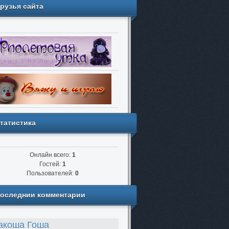
рузья сайта
татистика
Онлайн всего:
1
Гостей:
1
Пользователей:
0
оследнии комментарии
акоша Гоша