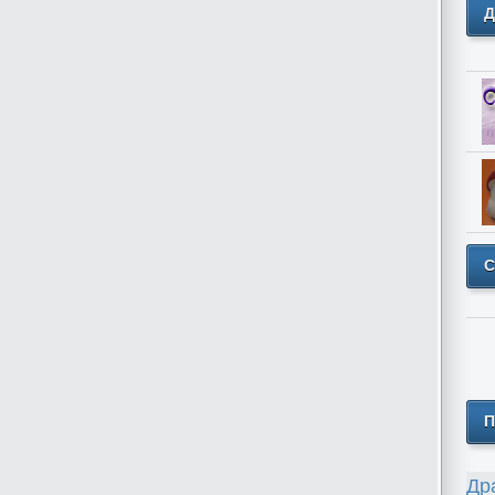
Д
С
П
Др