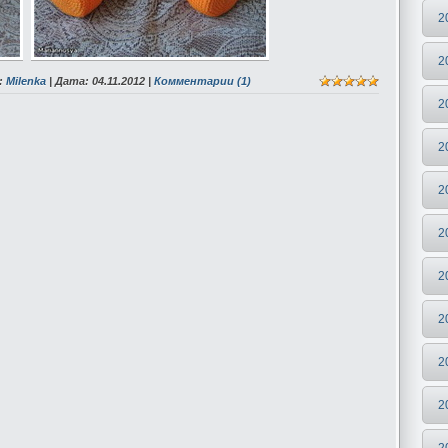
2
2
:
Мilenka
| Дата:
04.11.2012
|
Комментарии (1)
2
2
2
2
2
2
2
2