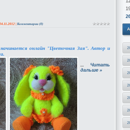
1
1
2
04.11.2012
|
Комментарии (0)
А
g
начинается онлайн "Цветочная Зая". Автор и
2
ya.
2
...
Читать
дальше »
2
2
2
2
2