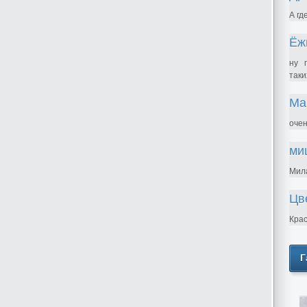
А гд
Ёж
ну 
таки
Ма
очен
ми
Мила
Цв
Крас
Г