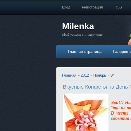
Вход
Регистрация
RSS
Milenka
Мой уголок в интернете
Главная страница
Галерея 
Главная
»
2012
»
Ноябрь
»
04
Вкусные Конфеты на День 
Ура!!! Н
Это не т
В честь
события