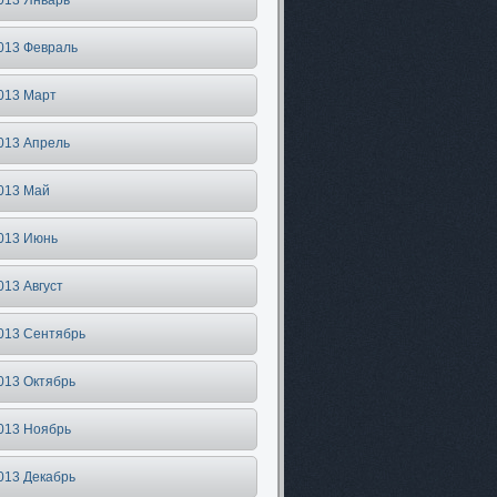
013 Январь
013 Февраль
013 Март
013 Апрель
013 Май
013 Июнь
013 Август
013 Сентябрь
013 Октябрь
013 Ноябрь
013 Декабрь