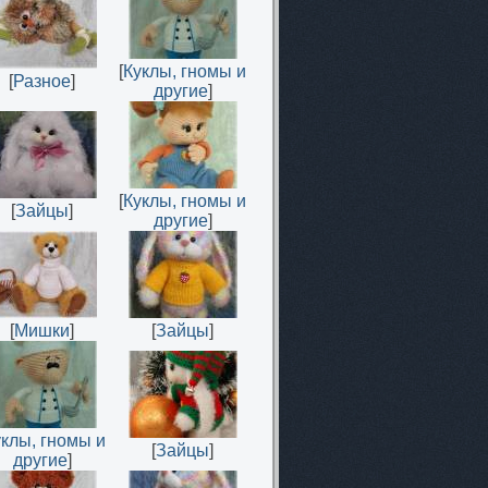
[
Куклы, гномы и
[
Разное
]
другие
]
[
Куклы, гномы и
[
Зайцы
]
другие
]
[
Мишки
]
[
Зайцы
]
уклы, гномы и
[
Зайцы
]
другие
]