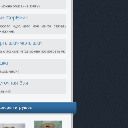
е можно описание взять?
ик-СерЁжик
просто чудо))))это моя мечта связать
х ежиков.
ртышки-малышки
ь классные)))) где можно посмотреть мк
шка
шка какой!!
еточная Зая
авчик!!
алерея игрушек