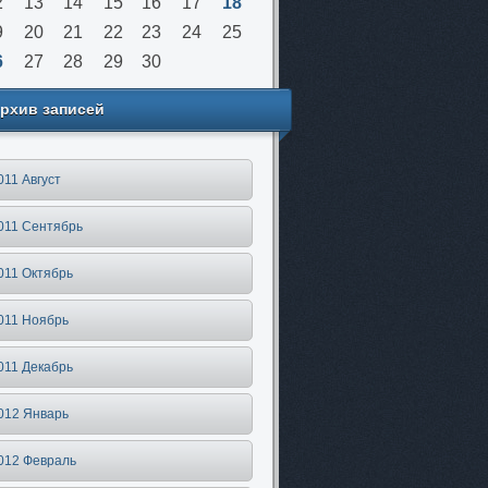
2
13
14
15
16
17
18
9
20
21
22
23
24
25
6
27
28
29
30
рхив записей
011 Август
011 Сентябрь
011 Октябрь
011 Ноябрь
011 Декабрь
012 Январь
012 Февраль