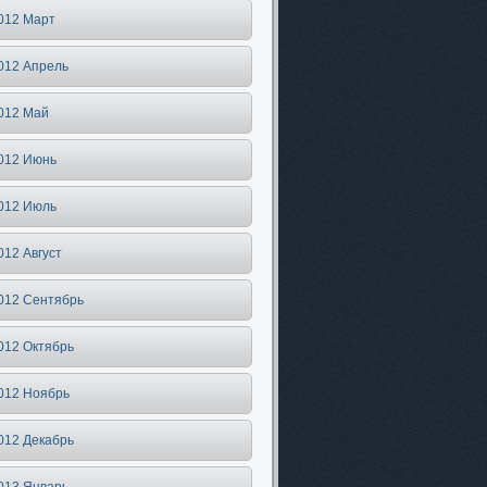
012 Март
012 Апрель
012 Май
012 Июнь
012 Июль
012 Август
012 Сентябрь
012 Октябрь
012 Ноябрь
012 Декабрь